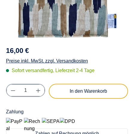
16,00 €
Preise inkl. MwSt. zzgl. Versandkosten
Sofort versandfertig, Lieferzeit 2-4 Tage
Produkt Anzahl: Gib den gewünschten Wert e
In den Warenkorb
Zahlung
Zahlen auf Rechnung möglich