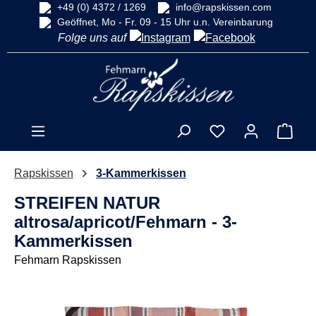
+49 (0) 4372 / 1269
info@rapskissen.com
alt springen
Geöffnet, Mo - Fr. 09 - 15 Uhr u.n. Vereinbarung
Folge uns auf
Ware
Rapskissen
3-Kammerkissen
STREIFEN NATUR
altrosa/apricot/Fehmarn - 3-
Kammerkissen
Fehmarn Rapskissen
Bildergalerie überspringen