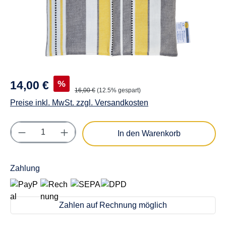
%
14,00 €
16,00 €
(12.5% gespart)
Preise inkl. MwSt. zzgl. Versandkosten
Produkt Anzahl: Gib den gewünschten Wert e
In den Warenkorb
Zahlung
Zahlen auf Rechnung möglich