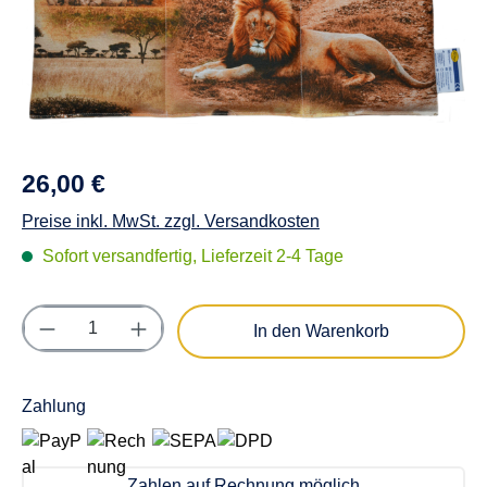
26,00 €
Preise inkl. MwSt. zzgl. Versandkosten
Sofort versandfertig, Lieferzeit 2-4 Tage
Produkt Anzahl: Gib den gewünschten Wert e
In den Warenkorb
Zahlung
Zahlen auf Rechnung möglich