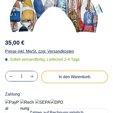
35,00 €
Preise inkl. MwSt. zzgl. Versandkosten
Sofort versandfertig, Lieferzeit 2-4 Tage
Produkt Anzahl: Gib den gewünschten Wert e
In den Warenkorb
Zahlung
Zahlen auf Rechnung möglich