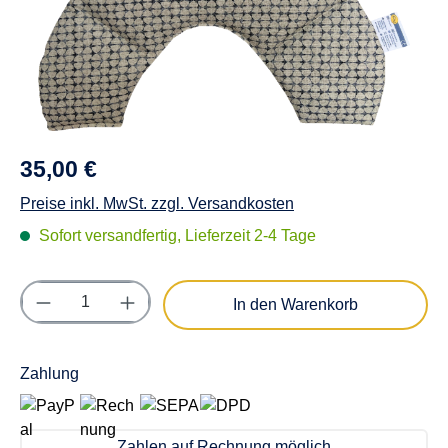
35,00 €
Preise inkl. MwSt. zzgl. Versandkosten
Sofort versandfertig, Lieferzeit 2-4 Tage
Produkt Anzahl: Gib den gewünschten Wert e
In den Warenkorb
Zahlung
Zahlen auf Rechnung möglich