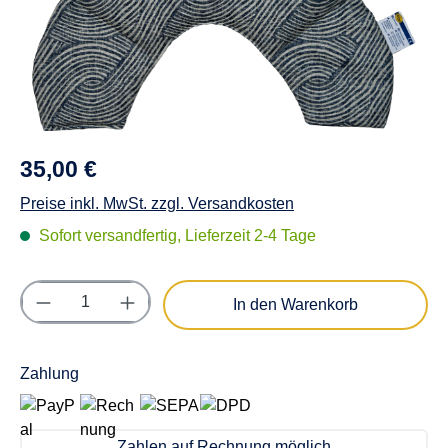
35,00 €
Preise inkl. MwSt. zzgl. Versandkosten
Sofort versandfertig, Lieferzeit 2-4 Tage
Produkt Anzahl: Gib den gewünschten Wert e
In den Warenkorb
Zahlung
Zahlen auf Rechnung möglich