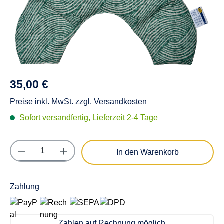
35,00 €
Preise inkl. MwSt. zzgl. Versandkosten
Sofort versandfertig, Lieferzeit 2-4 Tage
Produkt Anzahl: Gib den gewünschten Wert e
In den Warenkorb
Zahlung
Zahlen auf Rechnung möglich