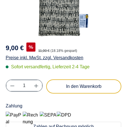
%
9,00 €
11,00 €
(18.18% gespart)
Preise inkl. MwSt. zzgl. Versandkosten
Sofort versandfertig, Lieferzeit 2-4 Tage
Produkt Anzahl: Gib den gewünschten Wert e
In den Warenkorb
Zahlung
Zahlen auf Rechnung möglich