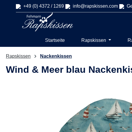
+49 (0) 4372 / 1269
info@rapskissen.com
Ge
springen
Zur Hauptnavigation springen
Startseite
Rapskissen
R
Rapskissen
Nackenkissen
Wind & Meer blau Nackenki
Bildergalerie überspringen