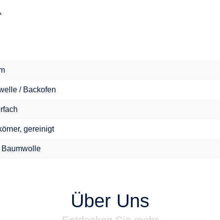
.
im
welle / Backofen
erfach
örner, gereinigt
 Baumwolle
Über Uns