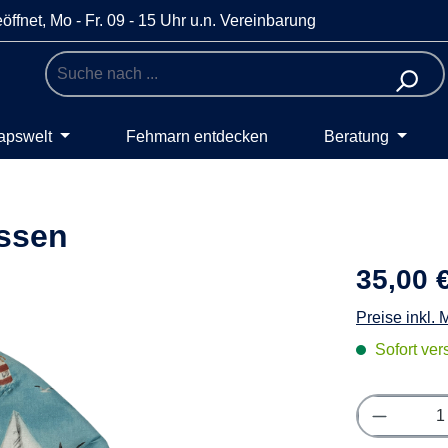
öffnet, Mo - Fr. 09 - 15 Uhr u.n. Vereinbarung
apswelt
Fehmarn entdecken
Beratung
ssen
35,00 
Preise inkl.
Sofort vers
Produkt 