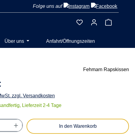
Folge uns auf
Warenkorb 
Über uns
Anfahrt/Öffnungszeiten
Fehmarn Rapskissen
€
 MwSt. zzgl. Versandkosten
andfertig, Lieferzeit 2-4 Tage
Anzahl: Gib den gewünschten Wert ein oder
In den Warenkorb