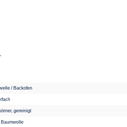
.
welle / Backofen
erfach
örner, gereinigt
 Baumwolle