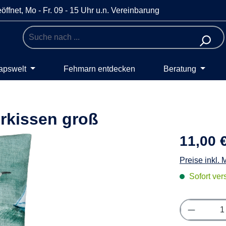
öffnet, Mo - Fr. 09 - 15 Uhr u.n. Vereinbarung
apswelt
Fehmarn entdecken
Beratung
rkissen groß
11,00 
Preise inkl.
Sofort vers
Produkt 