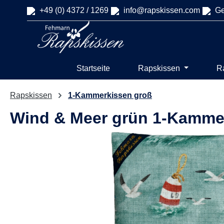
+49 (0) 4372 / 1269
info@rapskissen.com
Ge
springen
Zur Hauptnavigation springen
Startseite
Rapskissen
R
Rapskissen
1-Kammerkissen groß
Wind & Meer grün 1-Kamme
Bildergalerie überspringen