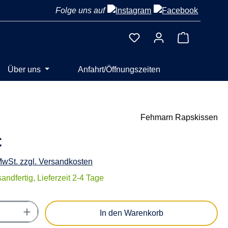
Folge uns auf
Warenkorb 
Über uns
Anfahrt/Öffnungszeiten
Fehmarn Rapskissen
€
 MwSt. zzgl. Versandkosten
andfertig, Lieferzeit 2-4 Tage
Anzahl: Gib den gewünschten Wert ein oder
In den Warenkorb